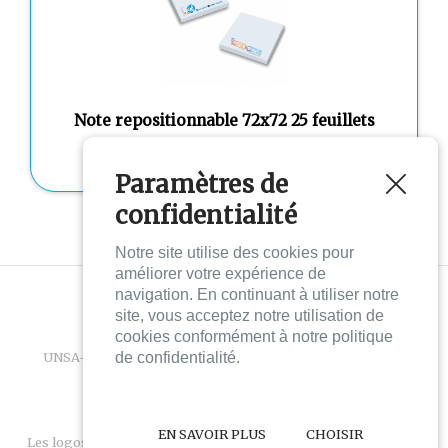
Note repositionnable 72x72 25 feuillets
0.30 €
À partir de
Paramètres de
confidentialité
<<
<
1
2
>
>>
Notre site utilise des cookies pour
améliorer votre expérience de
navigation. En continuant à utiliser notre
site, vous acceptez notre utilisation de
cookies conformément à notre politique
de confidentialité.
UNSA-Boutique -
contact@unsa-boutique.fr
- Téléphone :
03.27.36.16.08
EN SAVOIR PLUS
CHOISIR
Les logos utilisés sur ce site sont et restent la propriété de nos